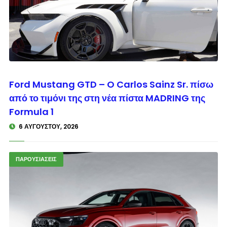
© enkinisi.gr
Ford Mustang GTD – O Carlos Sainz Sr. πίσω
από το τιμόνι της στη νέα πίστα MADRING της
Formula 1
6 ΑΥΓΟΎΣΤΟΥ, 2026
ΠΑΡΟΥΣΙΑΣΕΙΣ