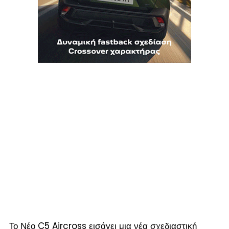
Το Νέο C5 Aircross εισάγει μια νέα σχεδιαστική