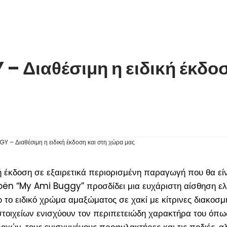
– Διαθέσιμη η ειδική έκδο
ή έκδοση σε εξαιρετικά περιορισμένη παραγωγή που θα εί
roën “My Ami Buggy” προσδίδει μια ευχάριστη αίσθηση ελ
 το ειδικό χρώμα αμαξώματος σε χακί με κίτρινες διακοσμ
 στοιχείων ενισχύουν τον περιπετειώδη χαρακτήρα του όπω
οχών, τους ενισχυμένους προφυλακτήρες και τις ποδιές, αλ