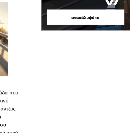
κάδα που
τινό
γάντζος
ι
όσο
ική αρχή