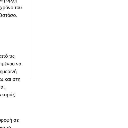
 χρόνο του
 Ωστόσο,
από τις
ειμένου να
θημερινή
ω και στη
αι,
γκαράζ.
οροφή σε
ρισμό.