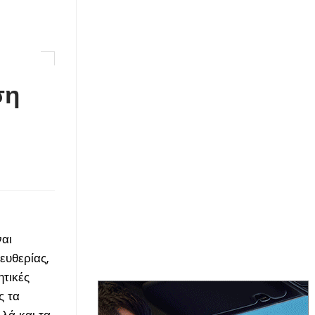
ση
ναι
ευθερίας,
ητικές
ς τα
λά και τα