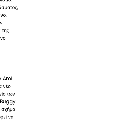
άσματος,
νο,
υν
 της
ένο
My Ami
α νέο
είο των
 Buggy.
ο σχήμα
ρεί να