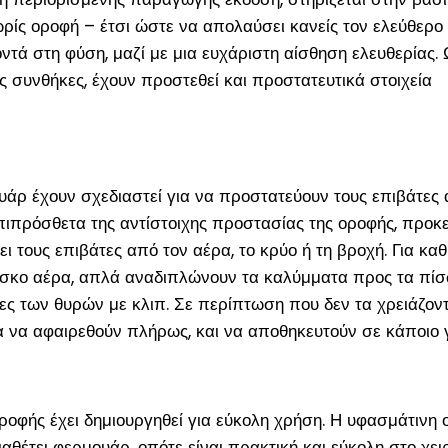
ωρίς οροφή – έτσι ώστε να απολαύσει κανείς τον ελεύθερο
οντά στη φύση, μαζί με μια ευχάριστη αίσθηση ελευθερίας.
ές συνθήκες, έχουν προστεθεί και προστατευτικά στοιχεία
άρ έχουν σχεδιαστεί για να προστατεύουν τους επιβάτες 
επιπρόσθετα της αντίστοιχης προστασίας της οροφής, προκ
ει τους επιβάτες από τον αέρα, το κρύο ή τη βροχή. Για κα
ρέσκο αέρα, απλά αναδιπλώνουν τα καλύμματα προς τα πίσ
ες των θυρών με κλιπ. Σε περίπτωση που δεν τα χρειάζοντ
α να αφαιρεθούν πλήρως, και να αποθηκευτούν σε κάποιο 
οφής έχει δημιουργηθεί για εύκολη χρήση. Η υφασμάτινη 
αθέτει φερμουάρ, οπότε είναι πρακτική και εύκολη στο χει