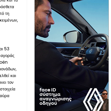
ρόσθετα
πό τη
κειμένων,
αι 53
α αγοράς
roën
μονάδων,
λθεί και
νει τον
στοιχεία
μαύρα