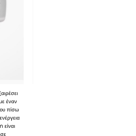
ξαιρέσει
 με έναν
του πίσω
ενέργεια
 είναι
 σε