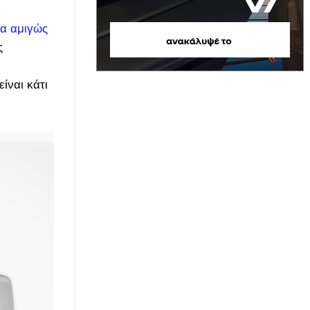
α αμιγώς
ς
ίναι κάτι