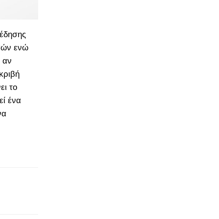
πέδησης
τσών ενώ
 αν
κριβή
ει το
εί ένα
να