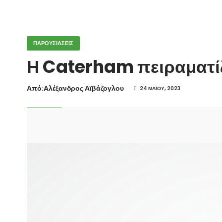
ΠΑΡΟΥΣΙΑΣΕΙΣ
Η Caterham πειραματίζ
Από:Aλέξανδρος Αϊβάζογλου
24 ΜΑΪ́ΟΥ, 2023