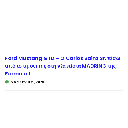
© enkinisi.gr
Ford Mustang GTD – O Carlos Sainz Sr. πίσω
από το τιμόνι της στη νέα πίστα MADRING της
Formula 1
6 ΑΥΓΟΎΣΤΟΥ, 2026