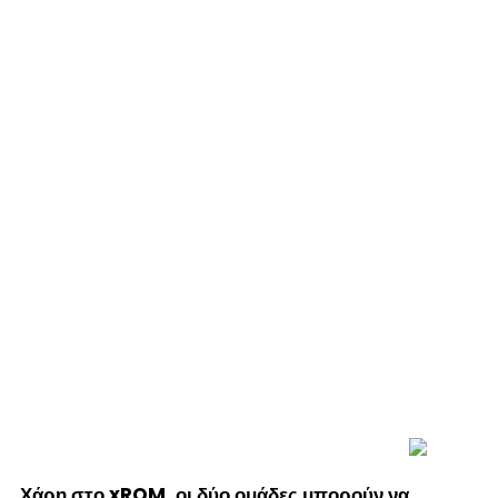
Χάρη στο xROM, οι δύο ομάδες μπορούν να