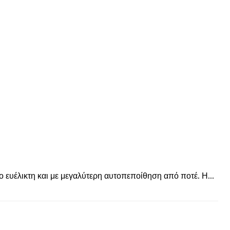
© enkinisi.gr
ιο ευέλικτη και με μεγαλύτερη αυτοπεποίθηση από ποτέ. Η...