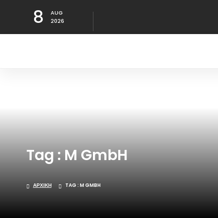
8
AUG
2026
Tag : M GmbH
ΑΡΧΙΚΉ
TAG : M GMBH