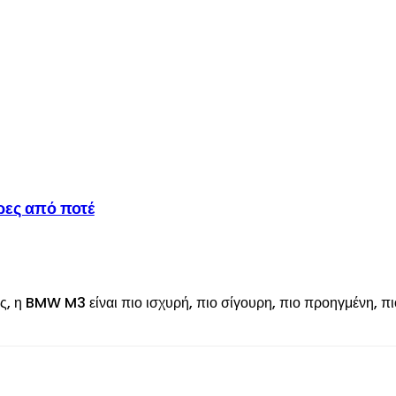
ες από ποτέ
της, η BMW M3 είναι πιο ισχυρή, πιο σίγουρη, πιο προηγμένη, π