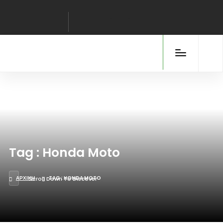
Tag : Honda Moto
ΑΡΧΙΚΉ
TAG : HONDA MOTO
Scroll Down To Discover