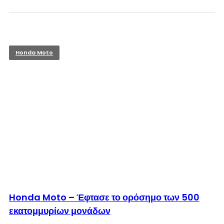
Honda Moto
© enkinisi.gr
Honda Moto – Έφτασε το ορόσημο των 500
εκατομμυρίων μονάδων