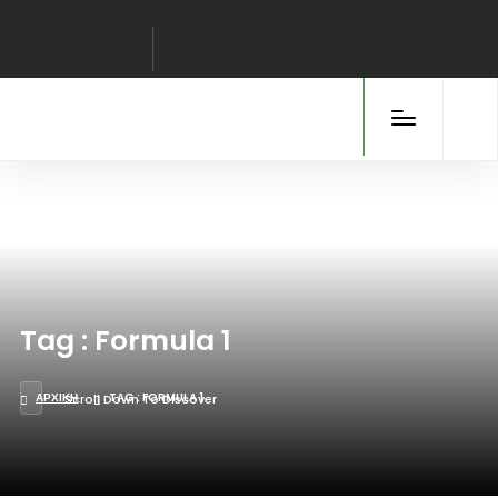
Tag : Formula 1
ΑΡΧΙΚΉ
TAG : FORMULA 1
Scroll Down To Discover