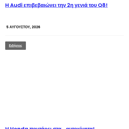
Η Audi επιβεβαιώνει την 2η γενιά του Q8!
5 ΑΥΓΟΎΣΤΟΥ, 2026
Ειδήσεις
© enkinisi.gr
Η Honda ποντάρει στα… αυτοκίνητα!