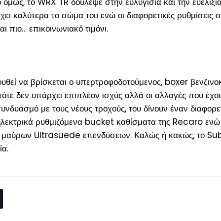
όμως, το WRX TR δούλεψε στην ευλυγισία και την ευελιξία 
έγχει καλύτερα το σώμα του ενώ οι διαφορετικές ρυθμίσεις
ι πιο… επικοινωνιακό τιμόνι.
υθεί να βρίσκεται ο υπερτροφοδοτούμενος, boxer βενζιν
ε δεν υπάρχει επιπλέον ισχύς αλλά οι αλλαγές που έχουν 
δυασμό με τους νέους τροχούς, του δίνουν έναν διαφορετικ
εκτρικά ρυθμιζόμενα bucket καθίσματα της Recaro ενώ γι
αι μαύρων Ultrasuede επενδύσεων. Καλώς ή κακώς, το Su
ία.