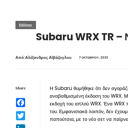
Ειδήσεις
Subaru WRX TR – Ν
Από:Aλέξανδρος Αϊβάζογλου
7 ΟΚΤΩΒΡΊΟΥ, 2023
Η Subaru θυμήθηκε ότι δεν αγοράζ
Share
αναβαθμισμένη έκδοση του WRX. Μί
Facebook
εκδοχή του απλού WRX. Ένα WRX πο
του. Εμφανισιακά λοιπόν, δεν έχου
Twitter
παπούτσια, με το νέο σετ να παίρνε
LinkedIn