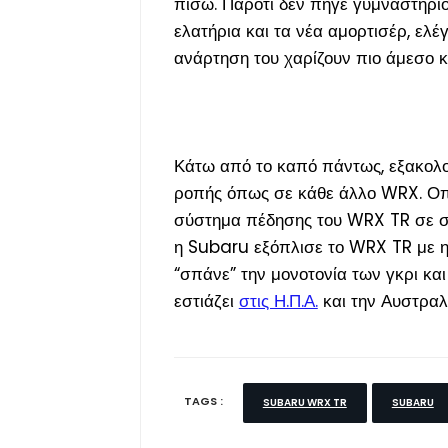
πίσω. Παρότι δεν πήγε γυμναστήριο 
ελατήρια και τα νέα αμορτισέρ, ελ
ανάρτηση του χαρίζουν πιο άμεσο κα
Κάτω από το καπό πάντως, εξακολο
ροπής όπως σε κάθε άλλο WRX. Οπότ
σύστημα πέδησης του WRX TR σε συν
η Subaru εξόπλισε το WRX TR με ηλ
“σπάνε” την μονοτονία των γκρι κ
εστιάζει
στις Η.Π.Α.
και την Αυστραλ
TAGS :
SUBARU WRX TR
SUBARU