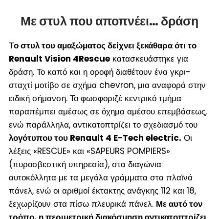
Με στυλ που αποπνέει… δράση
Τ
ο στυλ του αμαξώματος δείχνει ξεκάθαρα ότι το
Renault Vision 4Rescue
κατασκευάστηκε για
δράση. Το καπό και η οροφή διαθέτουν ένα γκρι-
σταχτί μοτίβο σε σχήμα chevron, μια αναφορά στην
ειδική σήμανση. Το φωσφοριζέ κεντρικό τμήμα
παραπέμπει αμέσως σε όχημα αμέσου επεμβάσεως,
ενώ παράλληλα, αντικατοπτρίζει το σχεδιασμό του
λογότυπου του Renault 4 E-Tech electric.
Οι
λέξεις «RESCUE» και «SAPEURS POMPIERS»
(πυροσβεστική υπηρεσία), στα διαγώνια
αυτοκόλλητα με τα μεγάλα γράμματα στα πλαϊνά
πάνελ, ενώ οι αριθμοί έκτακτης ανάγκης 112 και 18,
ξεχωρίζουν στα πίσω πλευρικά πάνελ.
Με αυτό τον
τρόπο, η περιμετρική διακόσμηση αντικατοπτρίζει