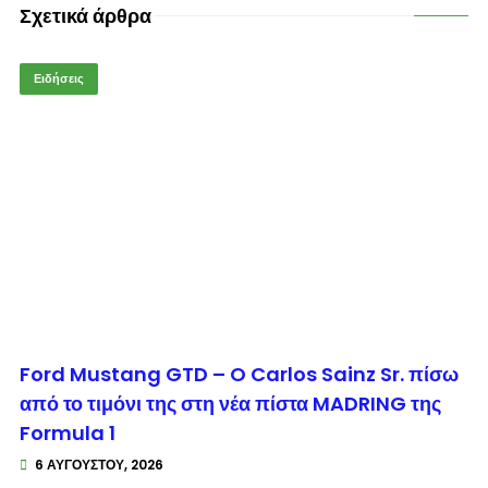
Σχετικά άρθρα
Ειδήσεις
© enkinisi.gr
Ford Mustang GTD – O Carlos Sainz Sr. πίσω
από το τιμόνι της στη νέα πίστα MADRING της
Formula 1
6 ΑΥΓΟΎΣΤΟΥ, 2026