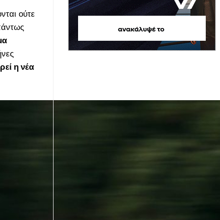
νται ούτε
 πάντως
μα
ήνες
εί η νέα