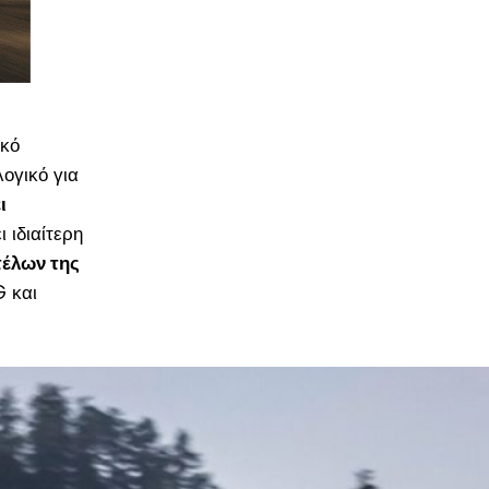
ικό
ογικό για
ι
 ιδιαίτερη
τέλων της
 και