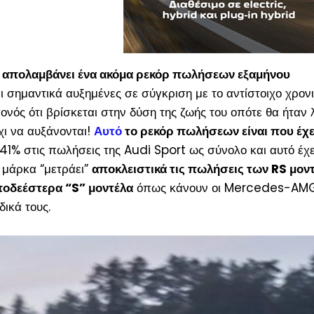
απολαμβάνει ένα ακόμα ρεκόρ πωλήσεων εξαμήνου
 σημαντικά αυξημένες σε σύγκριση με το αντίστοιχο χρον
νός ότι βρίσκεται στην δύση της ζωής του οπότε θα ήταν λ
χι να αυξάνονται!
Αυτό
το ρεκόρ πωλήσεων είναι που έχε
41% στις πωλήσεις της Audi Sport ως σύνολο και αυτό έχει
 μάρκα “μετράει”
αποκλειστικά τις πωλήσεις των RS μον
ποδεέστερα “S” μοντέλα
όπως κάνουν οι Mercedes-AMG
ικά τους.