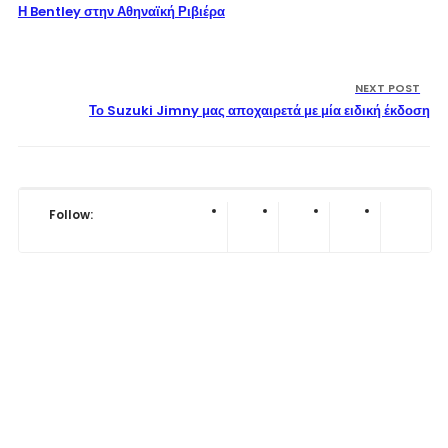
Η Bentley στην Αθηναϊκή Ριβιέρα
NEXT POST
Το Suzuki Jimny μας αποχαιρετά με μία ειδική έκδοση
Follow: