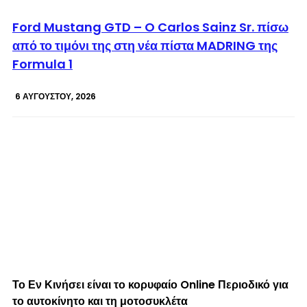
© enkinisi.gr
Ford Mustang GTD – O Carlos Sainz Sr. πίσω
από το τιμόνι της στη νέα πίστα MADRING της
Formula 1
6 ΑΥΓΟΎΣΤΟΥ, 2026
Το Εν Κινήσει είναι το κορυφαίο Online Περιοδικό για
το αυτοκίνητο και τη μοτοσυκλέτα