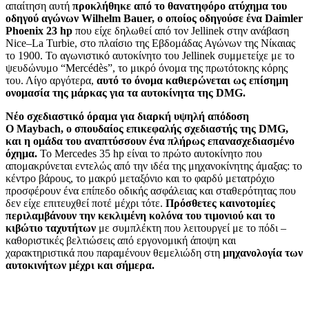
απαίτηση αυτή
προκλήθηκε από το θανατηφόρο ατύχημα του
οδηγού αγώνων Wilhelm Bauer, ο οποίος οδηγούσε ένα Daimler
Phoenix 23 hp
που είχε δηλωθεί από τον Jellinek στην ανάβαση
Nice–La Turbie, στο πλαίσιο της Εβδομάδας Αγώνων της Νίκαιας
το 1900. Το αγωνιστικό αυτοκίνητο του Jellinek συμμετείχε με το
ψευδώνυμο “Mercédès”, το μικρό όνομα της πρωτότοκης κόρης
του. Λίγο αργότερα,
αυτό το όνομα καθιερώνεται ως επίσημη
ονομασία της μάρκας για τα αυτοκίνητα της DMG.
Νέο σχεδιαστικό όραμα για διαρκή υψηλή απόδοση
Ο Maybach, ο σπουδαίος επικεφαλής σχεδιαστής της DMG,
και η ομάδα του αναπτύσσουν ένα πλήρως επανασχεδιασμένο
όχημα.
Το Mercedes 35 hp είναι το πρώτο αυτοκίνητο που
απομακρύνεται εντελώς από την ιδέα της μηχανοκίνητης άμαξας: το
κέντρο βάρους, το μακρύ μεταξόνιο και το φαρδύ μετατρόχιο
προσφέρουν ένα επίπεδο οδικής ασφάλειας και σταθερότητας που
δεν είχε επιτευχθεί ποτέ μέχρι τότε.
Πρόσθετες καινοτομίες
περιλαμβάνουν την κεκλιμένη κολόνα του τιμονιού και το
κιβώτιο ταχυτήτων
με συμπλέκτη που λειτουργεί με το πόδι –
καθοριστικές βελτιώσεις από εργονομική άποψη και
χαρακτηριστικά που παραμένουν θεμελιώδη στη
μηχανολογία των
αυτοκινήτων μέχρι και σήμερα.