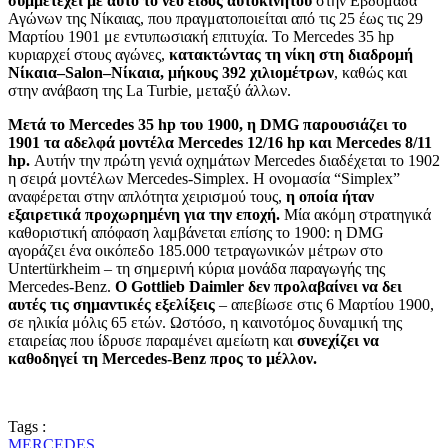
συμμετέχει με αυτό το νέο είδος αυτοκινήτου
στην Εβδομάδα
Αγώνων της Νίκαιας, που πραγματοποιείται από τις 25 έως τις 29
Μαρτίου 1901 με εντυπωσιακή επιτυχία. Το Mercedes 35 hp
κυριαρχεί στους αγώνες,
κατακτώντας τη νίκη στη διαδρομή
Νίκαια–Salon–Νίκαια, μήκους 392 χιλιομέτρων
, καθώς και
στην ανάβαση της La Turbie, μεταξύ άλλων.
Μετά το Mercedes 35 hp του 1900, η DMG παρουσιάζει το
1901 τα αδελφά μοντέλα Mercedes 12/16 hp και Mercedes 8/11
hp.
Αυτήν την πρώτη γενιά οχημάτων Mercedes διαδέχεται το 1902
η σειρά μοντέλων Mercedes-Simplex. Η ονομασία “Simplex”
αναφέρεται στην απλότητα χειρισμού τους,
η οποία ήταν
εξαιρετικά προχωρημένη για την εποχή.
Μία ακόμη στρατηγικά
καθοριστική απόφαση λαμβάνεται επίσης το 1900: η DMG
αγοράζει ένα οικόπεδο 185.000 τετραγωνικών μέτρων στο
Untertürkheim – τη σημερινή κύρια μονάδα παραγωγής της
Mercedes-Benz.
Ο Gottlieb Daimler δεν προλαβαίνει να δει
αυτές τις σημαντικές εξελίξεις
– απεβίωσε στις 6 Μαρτίου 1900,
σε ηλικία μόλις 65 ετών. Ωστόσο, η καινοτόμος δυναμική της
εταιρείας που ίδρυσε παραμένει αμείωτη και
συνεχίζει να
καθοδηγεί τη Mercedes-Benz προς το μέλλον.
Tags :
MERCEDES