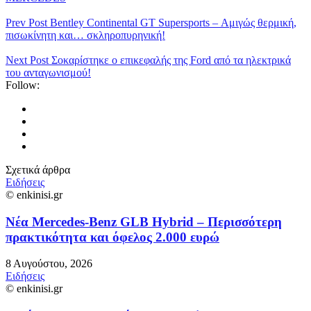
Prev Post
Bentley Continental GT Supersports – Αμιγώς θερμική,
πισωκίνητη και… σκληροπυρηνική!
Next Post
Σοκαρίστηκε ο επικεφαλής της Ford από τα ηλεκτρικά
του ανταγωνισμού!
Follow:
Σχετικά άρθρα
Ειδήσεις
© enkinisi.gr
Νέα Mercedes-Benz GLB Hybrid – Περισσότερη
πρακτικότητα και όφελος 2.000 ευρώ
8 Αυγούστου, 2026
Ειδήσεις
© enkinisi.gr