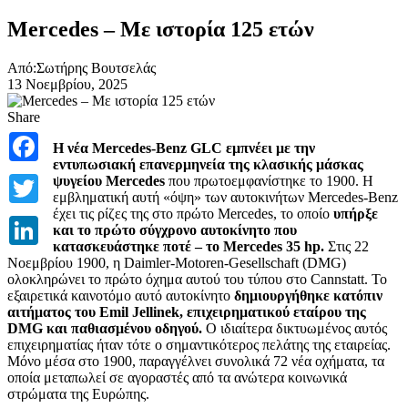
Mercedes – Με ιστορία 125 ετών
Από:Σωτήρης Βουτσελάς
13 Νοεμβρίου, 2025
Share
Facebook
Η νέα Mercedes-Benz GLC εμπνέει με την
εντυπωσιακή επανερμηνεία της κλασικής μάσκας
Twitter
ψυγείου Mercedes
που πρωτοεμφανίστηκε το 1900. Η
εμβληματική αυτή «όψη» των αυτοκινήτων Mercedes-Benz
έχει τις ρίζες της στο πρώτο Mercedes, το οποίο
υπήρξε
LinkedIn
και το πρώτο σύγχρονο αυτοκίνητο που
κατασκευάστηκε ποτέ – το Mercedes 35 hp.
Στις 22
Νοεμβρίου 1900, η Daimler-Motoren-Gesellschaft (DMG)
ολοκληρώνει το πρώτο όχημα αυτού του τύπου στο Cannstatt. Το
εξαιρετικά καινοτόμο αυτό αυτοκίνητο
δημιουργήθηκε κατόπιν
αιτήματος του Emil Jellinek, επιχειρηματικού εταίρου της
DMG και παθιασμένου οδηγού.
Ο ιδιαίτερα δικτυωμένος αυτός
επιχειρηματίας ήταν τότε ο σημαντικότερος πελάτης της εταιρείας.
Μόνο μέσα στο 1900, παραγγέλνει συνολικά 72 νέα οχήματα, τα
οποία μεταπωλεί σε αγοραστές από τα ανώτερα κοινωνικά
στρώματα της Ευρώπης.