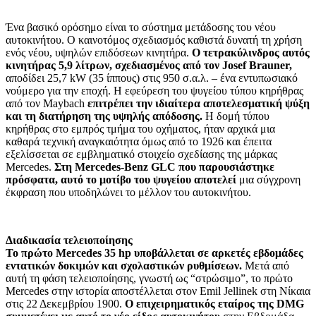
Ένα βασικό ορόσημο είναι το σύστημα μετάδοσης του νέου
αυτοκινήτου. Ο καινοτόμος σχεδιασμός καθιστά δυνατή τη χρήση
ενός νέου, υψηλών επιδόσεων κινητήρα.
Ο τετρακύλινδρος αυτός
κινητήρας 5,9 λίτρων, σχεδιασμένος από τον Josef Brauner,
αποδίδει 25,7 kW (35 ίππους) στις 950 σ.α.λ. – ένα εντυπωσιακό
νούμερο για την εποχή. Η εφεύρεση του ψυγείου τύπου κηρήθρας
από τον Maybach
επιτρέπει την ιδιαίτερα αποτελεσματική ψύξη
και τη διατήρηση της υψηλής απόδοσης.
Η δομή τύπου
κηρήθρας στο εμπρός τμήμα του οχήματος, ήταν αρχικά μια
καθαρά τεχνική αναγκαιότητα όμως από το 1926 και έπειτα
εξελίσσεται σε εμβληματικό στοιχείο σχεδίασης της μάρκας
Mercedes.
Στη Mercedes-Benz GLC που παρουσιάστηκε
πρόσφατα, αυτό το μοτίβο του ψυγείου αποτελεί
μια σύγχρονη
έκφραση που υποδηλώνει το μέλλον του αυτοκινήτου.
Διαδικασία τελειοποίησης
Το πρώτο Mercedes 35 hp υποβάλλεται σε αρκετές εβδομάδες
εντατικών δοκιμών και σχολαστικών ρυθμίσεων.
Μετά από
αυτή τη φάση τελειοποίησης, γνωστή ως “στρώσιμο”, το πρώτο
Mercedes στην ιστορία αποστέλλεται στον Emil Jellinek στη Νίκαια
στις 22 Δεκεμβρίου 1900.
Ο επιχειρηματικός εταίρος της DMG