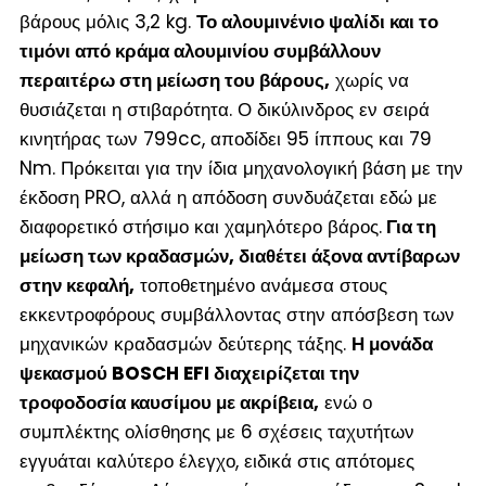
βάρους μόλις 3,2 kg.
Το αλουμινένιο ψαλίδι και το
τιμόνι από κράμα αλουμινίου συμβάλλουν
περαιτέρω στη μείωση του βάρους,
χωρίς να
θυσιάζεται η στιβαρότητα. Ο δικύλινδρος εν σειρά
κινητήρας των 799cc, αποδίδει 95 ίππους και 79
Nm. Πρόκειται για την ίδια μηχανολογική βάση με την
έκδοση PRO, αλλά η απόδοση συνδυάζεται εδώ με
διαφορετικό στήσιμο και χαμηλότερο βάρος.
Για τη
μείωση των κραδασμών, διαθέτει άξονα αντίβαρων
στην κεφαλή,
τοποθετημένο ανάμεσα στους
εκκεντροφόρους συμβάλλοντας στην απόσβεση των
μηχανικών κραδασμών δεύτερης τάξης.
Η μονάδα
ψεκασμού BOSCH EFI διαχειρίζεται την
τροφοδοσία καυσίμου με ακρίβεια,
ενώ ο
συμπλέκτης ολίσθησης με 6 σχέσεις ταχυτήτων
εγγυάται καλύτερο έλεγχο, ειδικά στις απότομες