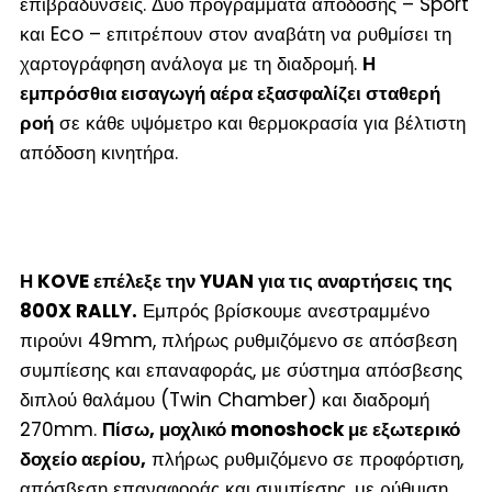
επιβραδύνσεις. Δύο προγράμματα απόδοσης – Sport
και Eco – επιτρέπουν στον αναβάτη να ρυθμίσει τη
χαρτογράφηση ανάλογα με τη διαδρομή.
Η
εμπρόσθια εισαγωγή αέρα εξασφαλίζει σταθερή
ροή
σε κάθε υψόμετρο και θερμοκρασία για βέλτιστη
απόδοση κινητήρα.
Η KOVE επέλεξε την YUAN για τις αναρτήσεις της
800X RALLY.
Εμπρός βρίσκουμε ανεστραμμένο
πιρούνι 49mm, πλήρως ρυθμιζόμενο σε απόσβεση
συμπίεσης και επαναφοράς, με σύστημα απόσβεσης
διπλού θαλάμου (Twin Chamber) και διαδρομή
270mm.
Πίσω, μοχλικό monoshock με εξωτερικό
δοχείο αερίου,
πλήρως ρυθμιζόμενο σε προφόρτιση,
απόσβεση επαναφοράς και συμπίεσης, με ρύθμιση