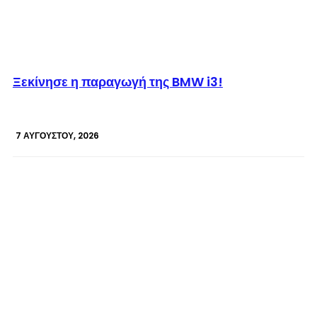
© enkinisi.gr
Ξεκίνησε η παραγωγή της BMW i3!
7 ΑΥΓΟΎΣΤΟΥ, 2026