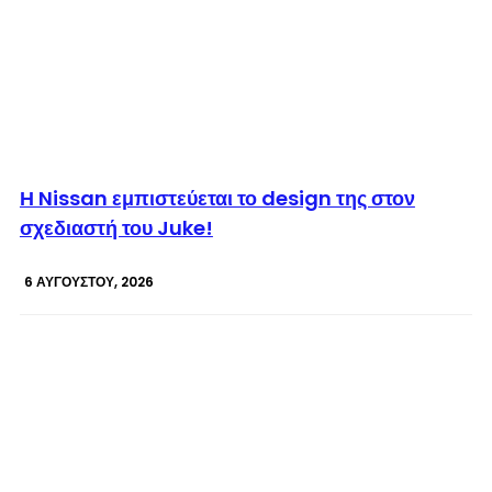
© enkinisi.gr
Η Nissan εμπιστεύεται το design της στον
σχεδιαστή του Juke!
6 ΑΥΓΟΎΣΤΟΥ, 2026