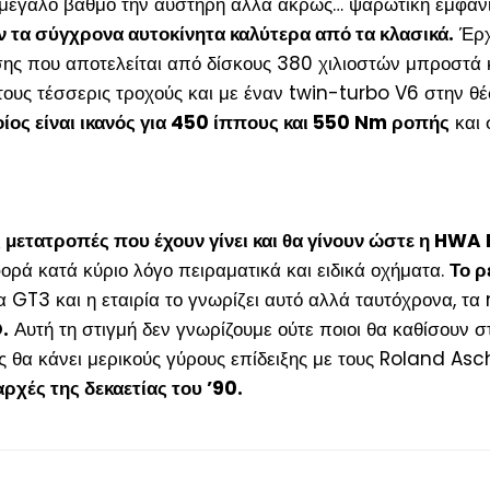
 μεγάλο βαθμό την αυστηρή αλλά άκρως… ψαρωτική εμφάνισ
υν τα σύγχρονα αυτοκίνητα καλύτερα από τα κλασικά.
Έρχε
ης που αποτελείται από δίσκους 380 χιλιοστών μπροστά
τους τέσσερις τροχούς και με έναν twin-turbo V6 στην θέ
ίος είναι ικανός για 450 ίππους και 550 Nm ροπής
και 
 μετατροπές που έχουν γίνει και θα γίνουν ώστε η HWA
ρά κατά κύριο λόγο πειραματικά και ειδικά οχήματα.
Το ρ
να GT3 και η εταιρία το γνωρίζει αυτό αλλά ταυτόχρονα,
.
Αυτή τη στιγμή δεν γνωρίζουμε ούτε ποιοι θα καθίσουν σ
ς θα κάνει μερικούς γύρους επίδειξης με τους Roland As
αρχές της δεκαετίας του ’90.