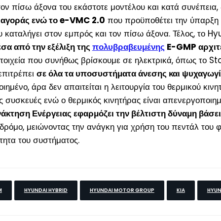
ον πίσω άξονα του εκάστοτε μοντέλου και κατά συνέπεια,
ε αγοράς ενώ το e-VMC 2.0
που προϋποθέτει την ύπαρξη τ
 καταλήγει στον εμπρός και τον πίσω άξονα. Τέλος, το H
έσα από την εξέλιξη της
πολυβραβευμένης
E-GMP αρχιτε
στοιχεία που συνήθως βρίσκουμε σε ηλεκτρικά, όπως το 
επιτρέπει
σε όλα τα υποσυστήματα άνεσης και ψυχαγωγί
οιημένο, άρα δεν απαιτείται η λειτουργία του θερμικού κιν
ς συσκευές ενώ ο θερμικός κινητήρας είναι απενεργοποιημ
άκτηση Ενέργειας εφαρμόζει την βέλτιστη δύναμη βάσε
ρόμο, μειώνοντας την ανάγκη για χρήση του πεντάλ του φ
τητα του συστήματος.
M
HYUNDAI HYBRID
HYUNDAI MOTOR GROUP
KIA
HYUN