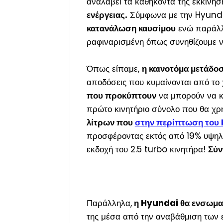
αναλάβει τα καθήκοντα της εκκίνησ
ενέργειας.
Σύμφωνα με την Hyundai
κατανάλωση καυσίμου
ενώ παράλλη
ραφιναρισμένη όπως συνηθίζουμε ν
Όπως είπαμε,
η καινοτόμα μετάδο
αποδόσεις που κυμαίνονται από το
που προκύπτουν
να μπορούν να κ
πρώτο κινητήριο σύνολο που θα χρη
λίτρων που
στην περίπτωση του 
προσφέροντας εκτός από 19% υψηλό
εκδοχή του 2.5 turbo κινητήρα!
Σύν
Παράλληλα,
η Hyundai θα ενσωματ
της μέσα από την αναβάθμιση των 