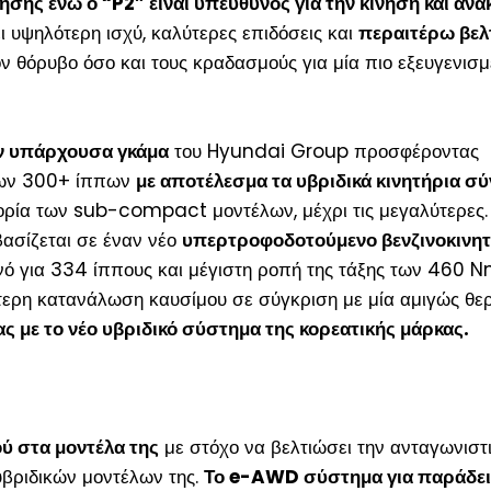
ησης ενώ ο “P2” είναι υπεύθυνος για την κίνηση και αν
υψηλότερη ισχύ, καλύτερες επιδόσεις και
περαιτέρω βελ
 θόρυβο όσο και τους κραδασμούς για μία πιο εξευγενισμ
ην υπάρχουσα γκάμα
του Hyundai Group προσφέροντας
 των 300+ ίππων
με αποτέλεσμα τα υβριδικά κινητήρια σ
ρία των sub-compact μοντέλων, μέχρι τις μεγαλύτερες.
βασίζεται σε έναν νέο
υπερτροφοδοτούμενο βενζινοκινητ
ανό για 334 ίππους και μέγιστη ροπή της τάξης των 460 N
ερη κατανάλωση καυσίμου σε σύγκριση με μία αμιγώς θε
ς με το νέο υβριδικό σύστημα της κορεατικής μάρκας.
ύ στα μοντέλα της
με στόχο να βελτιώσει την ανταγωνιστ
υβριδικών μοντέλων της.
Το e-AWD σύστημα για παράδει