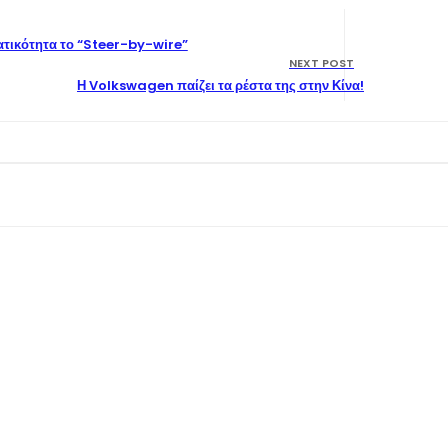
τικότητα το “Steer-by-wire”
NEXT POST
Η Volkswagen παίζει τα ρέστα της στην Κίνα!