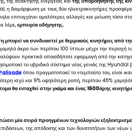
ης, της ανάκτησης ενέργειας και
της υποβοήθησης της κίν
, η διαμόρφωση με τους δύο ηλεκτροκινητήρες προσφέρει 
λα επιτυγχάνει ομαλότερες αλλαγές και μείωση τόσο στον
α λέμε,
εμπειρία οδήγησης.
ση μπορεί να συνδυαστεί με θερμικούς κινητήρες από τ
 χαμηλό άκρο των περίπου 100 ίππων μέχρι την περιοχή
αλύψουν πρακτικά οποιαδήποτε εφαρμογή από την κατηγο
σιμοποιεί το υβριδικό σύστημα νέας γενιάς της Hyundai 
Palisade
όπου πραγματοποιεί το ντεμπούτο του, είναι ικ
τερη ισχύ και 9% υψηλότερη ροπή, περίπου 45% χαμηλότ
τομα θα ενταχθεί στην γκάμα και ένας 1600άρης κινητήρα
ώσει μία σειρά προηγμένων τεχνολογιών εξηλεκτρισμο
επιδόσεων, της απόδοσης και των δυνατοτήτων των νέων 